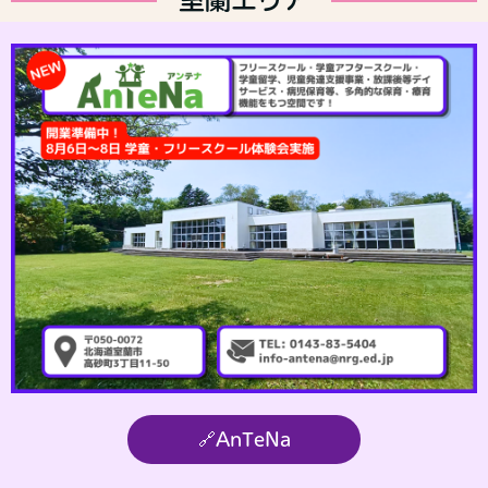
🔗AnTeNa