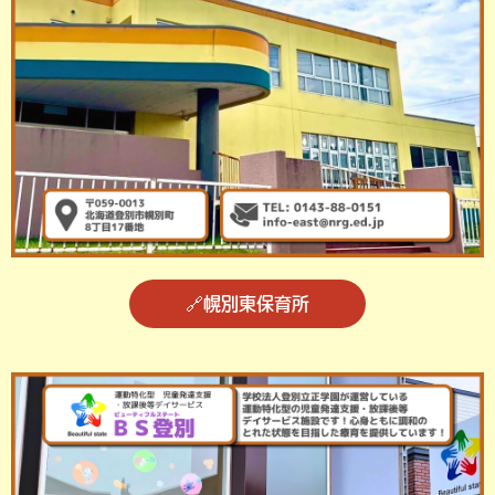
🔗幌別東保育所