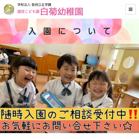
入 園 に つ い て