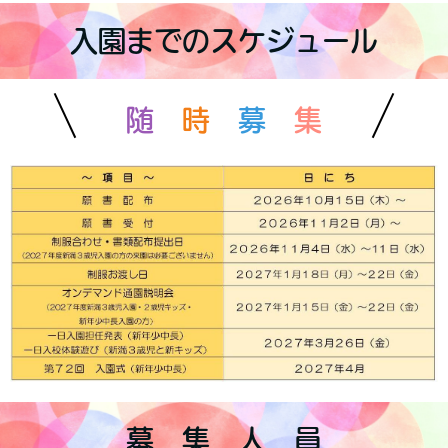
入園までのスケジュール
随
時
募
集
募 集 人 員